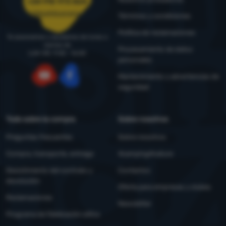
+34 910 973 824
pedidos@4camping.es
Términos y condiciones
Política de reclamaciones
Te asesoramos y ayudamos de lunes a
viernes de
Procesamiento de datos
LUN-VIE: 9:00 - 16:00
personales
Mantenimiento y advertencias de
seguridad
YouTube
Facebook
Todo sobre la compra
Sobre nosotros
Preguntas frecuentes
Sobre nosotros
Compra, transporte, entrega
4camping4nature
Desistimiento del contrato y
Contactos
devolución
Oferta para empresas y clubes
Reclamaciones
Newsletter
Programa de fidelización eXtra