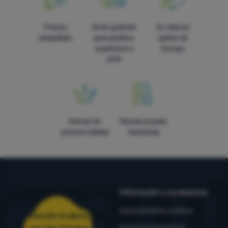
Precios
Envío gratuito
En catorce
asequibles
para pedidos
países de
superiores a
Europa
60 €
Marcas de
Marcas propias
primera calidad
4camping
Información y condiciones
Asesoramiento outdoor
Atención al cliente
Nuestros probadores