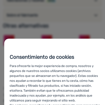
Valoraciones y reseñas
100%
Sobre el fabricante
Otras alternativas
-39
%
-13
%
-22
%
Consentimiento de cookies
Para ofrecerte la mejor experiencia de compra, nosotros y
algunos de nuestros socios utilizamos cookies (archivos
pequeños que se almacenan en tu navegador). Estas cookies
nos ayudan a recordar lo que tienes en tu cesta, cómo has
clasificado y filtrado tus productos, si has iniciado sesión,
s
ESTAQUILLA DE TIENDA
JUEGO DE ESTAQUILLAS
CUERDA
etcétera. También evitan que te ofrezcamos publicidad
Vango
Alloy Pin
Brunner
LifeVenture
inadecuada y nos ayudan, por ejemplo, en los análisis que
utilizamos para seguir mejorando el sitio web.
Pegs 19cm x
Tempest cm 20
Travel Clothes