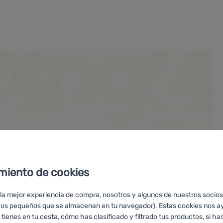
miento de cookies
 la mejor experiencia de compra, nosotros y algunos de nuestros socios
vos pequeños que se almacenan en tu navegador). Estas cookies nos a
 tienes en tu cesta, cómo has clasificado y filtrado tus productos, si has