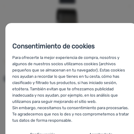
Consentimiento de cookies
Para ofrecerte la mejor experiencia de compra, nosotros y
Mostrar la gama de modelos
algunos de nuestros socios utilizamos cookies (archivos
pequeños que se almacenan en tu navegador). Estas cookies
nos ayudan a recordar lo que tienes en tu cesta, cómo has
Otras alternativas
clasificado y filtrado tus productos, si has iniciado sesión,
etcétera. También evitan que te ofrezcamos publicidad
inadecuada y nos ayudan, por ejemplo, en los análisis que
utilizamos para seguir mejorando el sitio web.
Sin embargo, necesitamos tu consentimiento para procesarlas.
Te agradecemos que nos lo des y nos comprometemos a tratar
tus datos de forma responsable.
Configuración del consentimiento para las