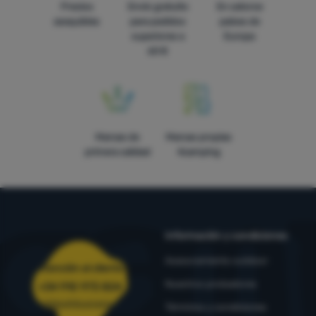
Precios
Envío gratuito
En catorce
asequibles
para pedidos
países de
superiores a
Europa
60 €
Marcas de
Marcas propias
primera calidad
4camping
Información y condiciones
Asesoramiento outdoor
Atención al cliente
Nuestros probadores
+34 910 973 824
pedidos@4camping.es
Términos y condiciones