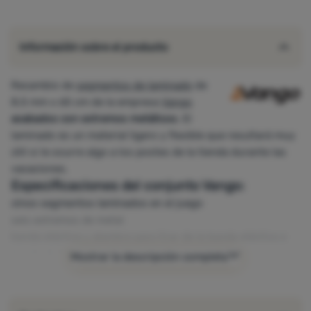
Información sobre el producto
Recambio de
segmentos de laminado
de
8,5 mm x 65 cm de la empresa
Vango
acabados con extremos metálicos
. El
laminado es un material ligero y flexible que resultará muy
útil si le ocurre algo a los postes de la tienda durante las
vacaciones.
Especificaciones del conjunto Vango:
cinco segmentos laminados en el juego
seis extremos de metal
banda elástica y alambre para tirar de la banda elástica a
través de las varillas
Mostrar la descripción completa
longitud del segmento: 65 cm
anchura del segmento: 8,5 mm