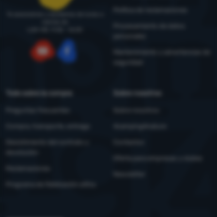
Política de reclamaciones
Te asesoramos y ayudamos de lunes a
viernes de
Procesamiento de datos
LUN-VIE: 9:00 - 16:00
personales
Mantenimiento y advertencias de
seguridad
YouTube
Facebook
Todo sobre la compra
Sobre nosotros
Preguntas frecuentes
Sobre nosotros
Compra, transporte, entrega
4camping4nature
Desistimiento del contrato y
Contactos
devolución
Oferta para empresas y clubes
Reclamaciones
Newsletter
Programa de fidelización eXtra