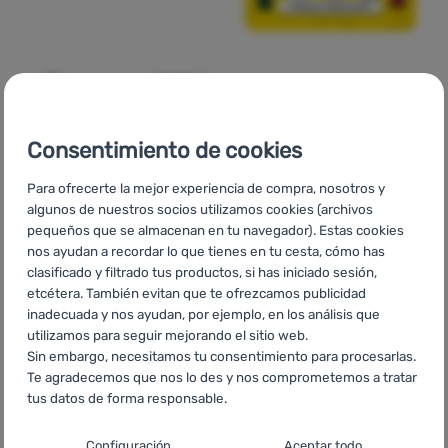
48,99
€
Añadir 'Saco de dormir Vango Atlas 250.' a la comparaci
Consentimiento de cookies
código: OUT10
código: OUT10
-20
%
-20
%
Para ofrecerte la mejor experiencia de compra, nosotros y
algunos de nuestros socios utilizamos cookies (archivos
pequeños que se almacenan en tu navegador). Estas cookies
nos ayudan a recordar lo que tienes en tu cesta, cómo has
clasificado y filtrado tus productos, si has iniciado sesión,
etcétera. También evitan que te ofrezcamos publicidad
inadecuada y nos ayudan, por ejemplo, en los análisis que
utilizamos para seguir mejorando el sitio web.
Sin embargo, necesitamos tu consentimiento para procesarlas.
JUEGO DE COCINA
TIENDA DE CAMPAÑA PARA 1
Te agradecemos que nos lo des y nos comprometemos a tratar
PERSONA
Vango
Titanium 3
tus datos de forma responsable.
Vango
Nevis 100
Piece Cook Set
Configuración del consentimiento para las
Ligero y compacto
Configuración
Aceptar todo