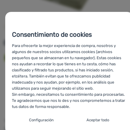
Mostrar la gama de modelos
Consentimiento de cookies
Otras alternativas
Para ofrecerte la mejor experiencia de compra, nosotros y
algunos de nuestros socios utilizamos cookies (archivos
pequeños que se almacenan en tu navegador). Estas cookies
Novedad
código: OUT10
Novedad
nos ayudan a recordar lo que tienes en tu cesta, cómo has
-41
%
clasificado y filtrado tus productos, si has iniciado sesión,
etcétera. También evitan que te ofrezcamos publicidad
inadecuada y nos ayudan, por ejemplo, en los análisis que
utilizamos para seguir mejorando el sitio web.
Sin embargo, necesitamos tu consentimiento para procesarlas.
Te agradecemos que nos lo des y nos comprometemos a tratar
tus datos de forma responsable.
Configuración del consentimiento para las
Configuración
Aceptar todo
CAMA HINCHABLE
COLCHÓN HINCHABLE
CAMA HINCHABLE
categorías de cookies
Intex
Queen
Intex
Kidz Travel
Intex
Full Pill
s