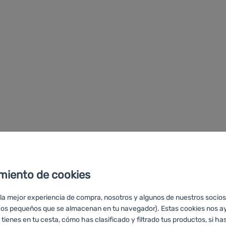
miento de cookies
 la mejor experiencia de compra, nosotros y algunos de nuestros socios
vos pequeños que se almacenan en tu navegador). Estas cookies nos a
Victorinox
 tienes en tu cesta, cómo has clasificado y filtrado tus productos, si has