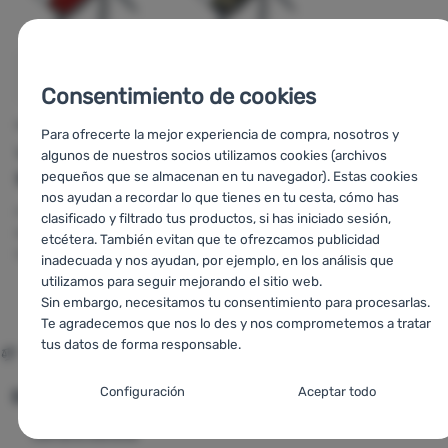
Consentimiento de cookies
NAVAJA SUIZA
s
Victorinox
NAVAJA SUIZA
CUCHILLO MULTIUSO
Para ofrecerte la mejor experiencia de compra, nosotros y
Victorinox
Gerber
Armba
Spartan Khaki
algunos de nuestros socios utilizamos cookies (archivos
pequeños que se almacenan en tu navegador). Estas cookies
Spartan
Slim Drive
Peso:
59 g
nos ayudan a recordar lo que tienes en tu cesta, cómo has
Número de
Peso:
59 g
Peso:
71 g
clasificado y filtrado tus productos, si has iniciado sesión,
funciones:
12
Número de
Número de
etcétera. También evitan que te ofrezcamos publicidad
funciones:
12
funciones:
4
inadecuada y nos ayudan, por ejemplo, en los análisis que
utilizamos para seguir mejorando el sitio web.
44,0
37,00
€
de
Sin embargo, necesitamos tu consentimiento para procesarlas.
36,99
€
Comparar
36,99
€
Comparar
Comparar
36,9
Te agradecemos que nos lo des y nos comprometemos a tratar
tus datos de forma responsable.
Comparar todas las alternativas
Configuración del consentimiento para las
Configuración
Aceptar todo
Encontrarás productos similares en
categorías de cookies
Corta e ilumina
Técnicas
-
sin estas cookies nuestro sitio web no funcionará
.