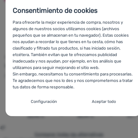
Consentimiento de cookies
Para ofrecerte la mejor experiencia de compra, nosotros y
algunos de nuestros socios utilizamos cookies (archivos
pequeños que se almacenan en tu navegador). Estas cookies
nos ayudan a recordar lo que tienes en tu cesta, cómo has
clasificado y filtrado tus productos, si has iniciado sesión,
etcétera. También evitan que te ofrezcamos publicidad
s
SACO DE VIVAC
SACO DE VIVAC
SACO DE VIVAC
inadecuada y nos ayudan, por ejemplo, en los análisis que
Warg
Bivy Bag
Mountain
Lifesystems
utilizamos para seguir mejorando el sitio web.
Equipment
Survival Shelt
Sin embargo, necesitamos tu consentimiento para procesarlas.
Peso:
315 g
Te agradecemos que nos lo des y nos comprometemos a tratar
Ultralight Bivi
Solo
tus datos de forma responsable.
Double
Peso:
265 g
Configuración del consentimiento para las
Peso:
110 g
Configuración
Aceptar todo
categorías de cookies
35,99
€
37,00
€
40,4
22,90
€
30,99
€
33,9
Comparar
Comparar
Comparar
Técnicas
Técnicas
-
sin estas cookies nuestro sitio web no funcionará
.
SIEMPRE ACTIVAS
Comparar todas las alternativas