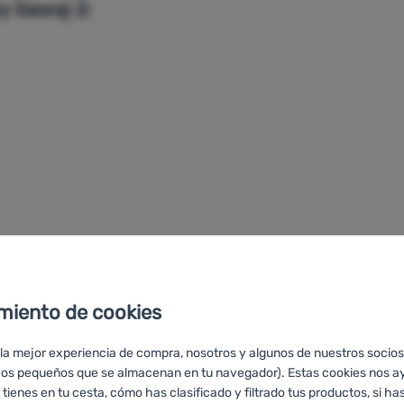
ky Sawaj 2:
nsejos prácticos Husky
miento de cookies
 la mejor experiencia de compra, nosotros y algunos de nuestros socios
vos pequeños que se almacenan en tu navegador). Estas cookies nos a
 tienes en tu cesta, cómo has clasificado y filtrado tus productos, si has