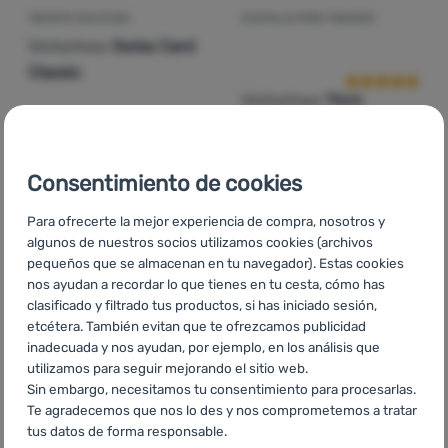
TARJETA MULTIUSO
CUCHILLO PARA TOMATES
Valoraciones d
Victorinox
Swiss Card
Classic
Victorinox
11cm
Consentimiento de cookies
91,00
€
7,00
€
90,99
€
6,99
€
Añadir 'Tarjeta multiuso Victorinox Swiss Card Classic' 
Añadir 'Cuchillo para toma
Para ofrecerte la mejor experiencia de compra, nosotros y
algunos de nuestros socios utilizamos cookies (archivos
pequeños que se almacenan en tu navegador). Estas cookies
nos ayudan a recordar lo que tienes en tu cesta, cómo has
-10
%
clasificado y filtrado tus productos, si has iniciado sesión,
etcétera. También evitan que te ofrezcamos publicidad
inadecuada y nos ayudan, por ejemplo, en los análisis que
utilizamos para seguir mejorando el sitio web.
Sin embargo, necesitamos tu consentimiento para procesarlas.
Te agradecemos que nos lo des y nos comprometemos a tratar
tus datos de forma responsable.